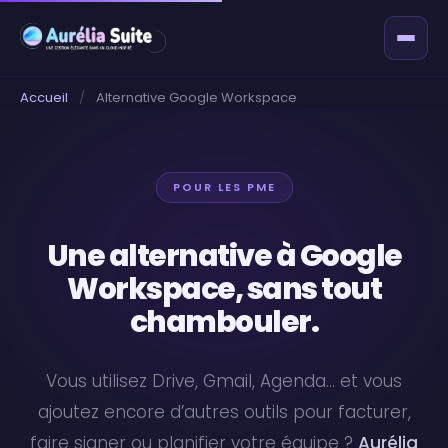
Accueil
/
Alternative Google Workspace
POUR LES PME
Une alternative à Google
Workspace, sans tout
chambouler.
Vous utilisez Drive, Gmail, Agenda… et vous
ajoutez encore d’autres outils pour facturer,
faire signer ou planifier votre équipe ?
Aurélia